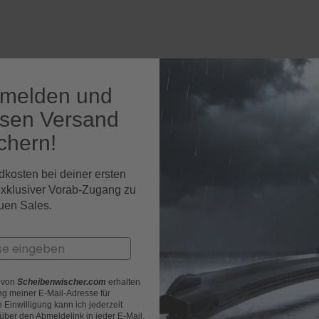
nmelden und
osen Versand
chern!
dkosten bei deiner ersten
exklusiver Vorab-Zugang zu
uen Sales.
r von
Scheibenwischer.com
erhalten
g meiner E-Mail-Adresse für
Einwilligung kann ich jederzeit
 über den Abmeldelink in jeder E-Mail.