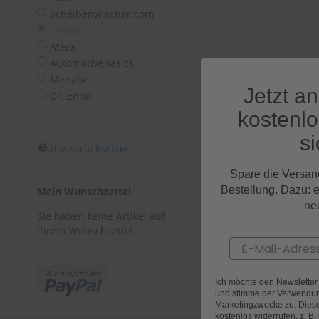
Tücher
Scheibenwischer.com
Bürsten
OWEN
Accessoires
Atera
Automotivebasics
Menabo
Jetzt a
Dr. Enno
kostenl
si
alle zurücksetzen
Spare die Versan
Bestellung. Dazu: 
Mein Wunschzettel
ne
Sie haben keine Artikel auf
Ihrem Wunschzettel.
Email
Ich möchte den Newslette
und stimme der Verwendun
Marketingzwecke zu. Diese 
kostenlos widerrufen, z. B.