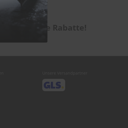
te exklusive Rabatte!
en
Unsere Versandpartner