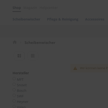
Scheibenwischer
Shop
Magazin
Helpcenter
Pflege
&
Reinigung
Scheibenwischer
Pflege & Reinigung
Accessoires
Felgenreinigung
Polituren
&
Lackpflege
Scheibenwischer
Autowellness
von
Ansicht
Liste
Raster
scheibenwischer.com
als
Autoshampoo
Wir können keine P
Scheibenreinigung
Hersteller
Kunststoffpflege
MFT
Snovit
Polster-
Bosch
&
Innenreinigung
SWF
Heyner
Schwämme
Valeo