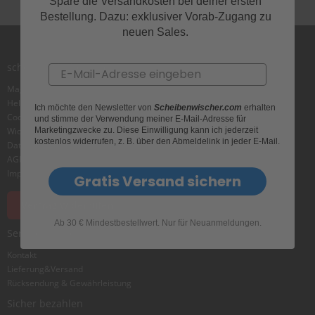
e
Spare die Versandkosten bei deiner ersten
l
Bestellung. Dazu: exklusiver Vorab-Zugang zu
l
neuen Sales.
n
e
s
scheibenwischer.com
Email
s
v
Magazin
o
Helpcenter
Ich möchte den Newsletter von
Scheibenwischer.com
erhalten
n
Cookie
und stimme der Verwendung meiner E-Mail-Adresse für
s
Marketingzwecke zu. Diese Einwilligung kann ich jederzeit
Widerrufsbelehrung
c
kostenlos widerrufen, z. B. über den Abmeldelink in jeder E-Mail.
Datenschutz
h
AGB
e
Impressum
Gratis Versand sichern
i
b
e
Vertrag widerrufen
n
Ab 30 € Mindestbestellwert. Nur für Neuanmeldungen.
w
Service & Hilfe
i
s
Kontakt
c
Lieferung&Versand
h
Rücksendung & Gewährleistung
e
Sicher bezahlen
r