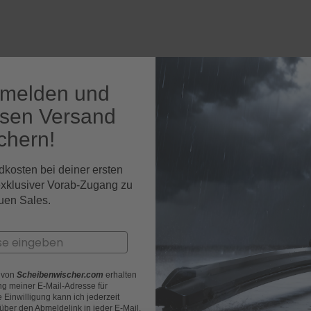
nmelden und
osen Versand
chern!
dkosten bei deiner ersten
exklusiver Vorab-Zugang zu
uen Sales.
r von
Scheibenwischer.com
erhalten
g meiner E-Mail-Adresse für
Einwilligung kann ich jederzeit
 über den Abmeldelink in jeder E-Mail.