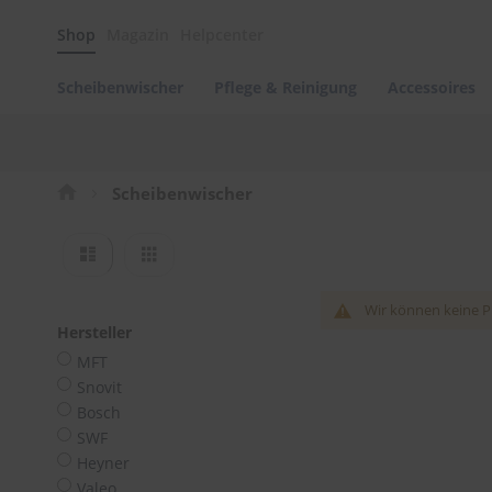
Scheibenwischer
Shop
Magazin
Helpcenter
Pflege
&
Reinigung
Scheibenwischer
Pflege & Reinigung
Accessoires
Felgenreinigung
Polituren
&
Lackpflege
Scheibenwischer
Autowellness
von
Ansicht
Liste
Raster
scheibenwischer.com
als
Autoshampoo
Wir können keine P
Scheibenreinigung
Hersteller
Kunststoffpflege
MFT
Snovit
Polster-
Bosch
&
Innenreinigung
SWF
Heyner
Schwämme
Valeo