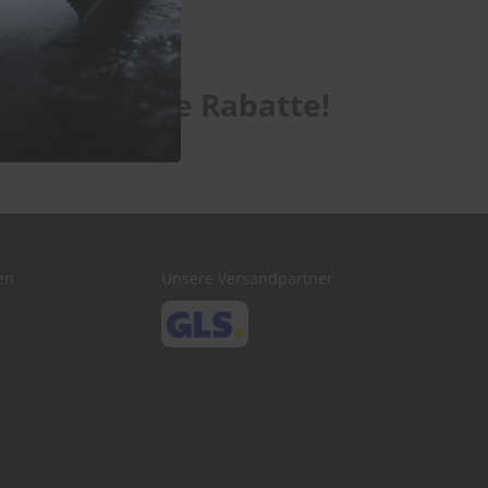
te exklusive Rabatte!
en
Unsere Versandpartner