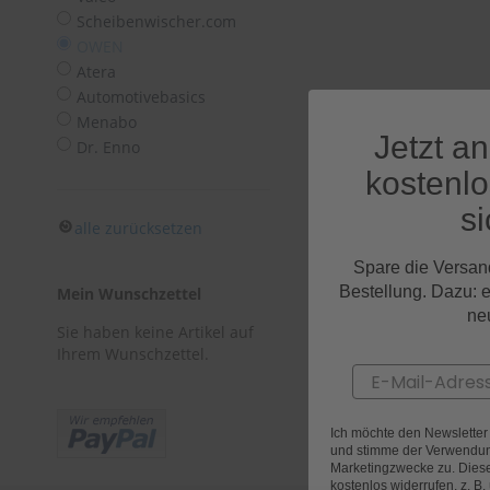
Tücher
Scheibenwischer.com
Bürsten
OWEN
Accessoires
Atera
Automotivebasics
Menabo
Jetzt a
Dr. Enno
kostenl
si
alle zurücksetzen
Spare die Versan
Bestellung. Dazu: 
Mein Wunschzettel
ne
Sie haben keine Artikel auf
Ihrem Wunschzettel.
Email
Ich möchte den Newslette
und stimme der Verwendun
Marketingzwecke zu. Diese 
kostenlos widerrufen, z. B.