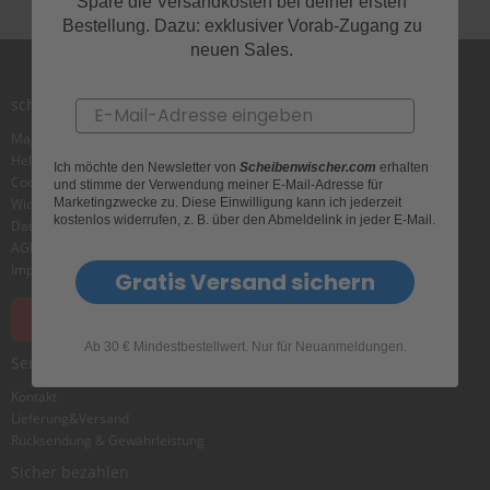
e
Spare die Versandkosten bei deiner ersten
l
Bestellung. Dazu: exklusiver Vorab-Zugang zu
l
neuen Sales.
n
e
s
scheibenwischer.com
Email
s
v
Magazin
o
Helpcenter
Ich möchte den Newsletter von
Scheibenwischer.com
erhalten
n
Cookie
und stimme der Verwendung meiner E-Mail-Adresse für
s
Marketingzwecke zu. Diese Einwilligung kann ich jederzeit
Widerrufsbelehrung
c
kostenlos widerrufen, z. B. über den Abmeldelink in jeder E-Mail.
Datenschutz
h
AGB
e
Impressum
Gratis Versand sichern
i
b
e
Vertrag widerrufen
n
Ab 30 € Mindestbestellwert. Nur für Neuanmeldungen.
w
Service & Hilfe
i
s
Kontakt
c
Lieferung&Versand
h
Rücksendung & Gewährleistung
e
Sicher bezahlen
r