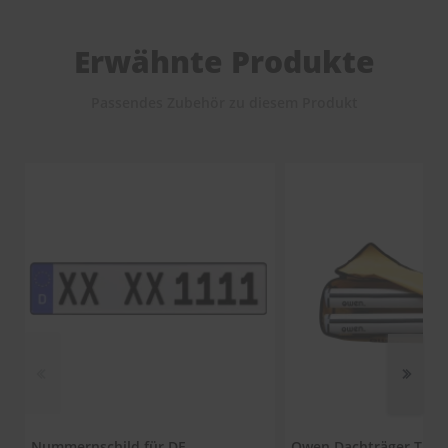
Erwähnte Produkte
Passendes Zubehör zu diesem Produkt
Nummernschild für DE
Owen Dachträger