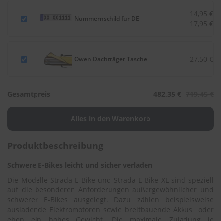
.
c
14,95 €
Nummernschild für DE
o
17,95 €
m
A
u
27,50 €
Owen Dachträger Tasche
t
o
s
h
Gesamtpreis
482,35 €
719,45 €
a
m
p
o
o
Produktbeschreibung
S
c
Schwere E-Bikes leicht und sicher verladen
h
Die Modelle Strada E-Bike und Strada E-Bike XL sind speziell
e
auf die besonderen Anforderungen außergewöhnlicher und
i
b
schwerer E-Bikes ausgelegt. Dazu zählen beispielsweise
e
ausladende Elektromotoren sowie breitbauende Akkus oder
n
eben ein hohes Gewicht. Die maximale Zuladung je