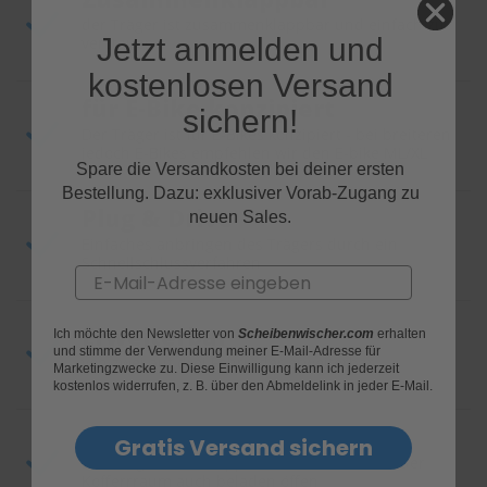
der Träger ist zusammenklappbar und einfach zu
Jetzt anmelden und
verstauen
kostenlosen Versand
für E-Bike konzipiert
sichern!
Der Träger ist für E-Bikes konzipiert - bei breiteren
jedoch E-Bikes empfehlen wir den E-bike ML/XL
Spare die Versandkosten bei deiner ersten
Bestellung. Dazu: exklusiver Vorab-Zugang zu
Plug & Drive
neuen Sales.
Einfaches anbringen des Trägers durch ein
Schnellschlussverfahren
Email
Erweiterbar
Ich möchte den Newsletter von
Scheibenwischer.com
erhalten
und stimme der Verwendung meiner E-Mail-Adresse für
von zwei auf drei Fahrräder erweiterbar
Marketingzwecke zu. Diese Einwilligung kann ich jederzeit
kostenlos widerrufen, z. B. über den Abmeldelink in jeder E-Mail.
abklappbar
Gratis Versand sichern
Der Träger ist abklappbar - somit lässt sich der
Kofferrraum auch beladen öffen