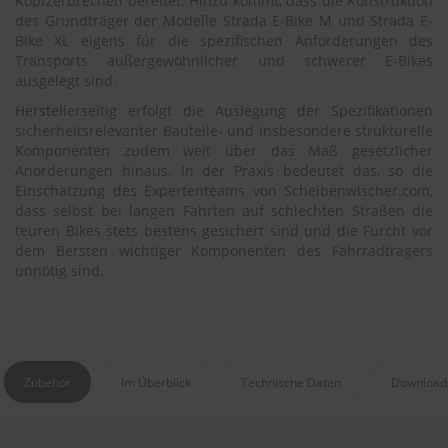
Kopfzerbrechen bereitet. Hinzu kommt, dass die Konstruktion
des Grundträger der Modelle Strada E-Bike M und Strada E-
S
Bike XL eigens für die spezifischen Anforderungen des
c
Transports außergewöhnlicher und schwerer E-Bikes
h
ausgelegt sind.
w
ä
Herstellerseitig erfolgt die Auslegung der Spezifikationen
m
sicherheitsrelevanter Bauteile- und insbesondere strukturelle
m
Komponenten zudem weit über das Maß gesetzlicher
e
Anorderungen hinaus. In der Praxis bedeutet das, so die
T
Einschätzung des Expertenteams von Scheibenwischer.com,
ü
dass selbst bei langen Fahrten auf schlechten Straßen die
c
teuren Bikes stets bestens gesichert sind und die Furcht vor
h
dem Bersten wichtiger Komponenten des Fahrradträgers
e
unnötig sind.
r
B
ü
r
s
t
e
Zubehör
Im Überblick
Technische Daten
Download
n
Accessoires