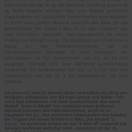
r
Radschiene beträgt 30 kg, die maximale Zuladung gesamt 60
e
kg. Beide Modelle verfügen über eine doppelt gesicherte
i
Klappfunktion mit Fußauslöser. Hoher Komfort beim Aufladen
n
ist durch extra großen Abstand zwischen den Bikes (23 cm)
i
gewährleistet. Der Strada E-Bike ist für den Transport von
g
zwei Fahrrädern konzipiert. Das Eigengewicht ist relativ
u
n
niedrig und beträgt 14,9 kg. Die Bandbreite von 25-80 mm in
g
Bezug auf den Rahmendurchmesser der zu
transportierenden Fahrräder ist breit bemessen. Der
K
Fahrradträger ist für Reifenbreiten von bis zu 2,4 Zoll
u
ausgelegt. Optional sind ohne Werkzeug austauschbare
n
Rastbänder für Reifenbreiten von bis zu 3 Zoll (300 mm
s
Rastband-Set) und bis zu 4 Zoll (Rastband-Set 350 mm)
t
lieferbar.
s
t
Die Atera
M2
und
M3
können Räder und eBikes bis 30 kg pro
o
Stellplatz aufnehmen. Der M3 kann jedoch drei Räder + ein
f
extra Rad aufnehmen mit einer Zusatzschiene. Das Atera
f
Modell "Atera E-BikeM" hat zusätzlich einen größeren
p
Abstand zwischen den Fahrradschienen, sonst ist es
f
baugleich mit
M2
.
Dies erleichtert insbesondere das beladen
des Trägers mit einem breiteren E-Bike. Das Modell
"
E-
l
BikeXL
"
ist nochmals breiter als der "E-Bike M" wodurch das
e
beladen nochmals einfacher wird - ansonsten ist der XL
g