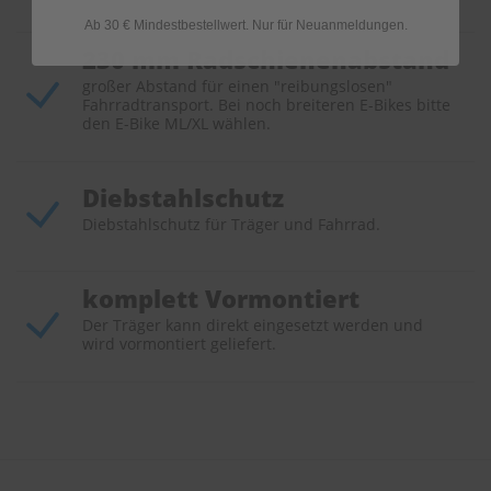
Ab 30 € Mindestbestellwert. Nur für Neuanmeldungen.
230 mm Radschienenabstand
großer Abstand für einen "reibungslosen"
Fahrradtransport. Bei noch breiteren E-Bikes bitte
den E-Bike ML/XL wählen.
Diebstahlschutz
Diebstahlschutz für Träger und Fahrrad.
komplett Vormontiert
Der Träger kann direkt eingesetzt werden und
wird vormontiert geliefert.