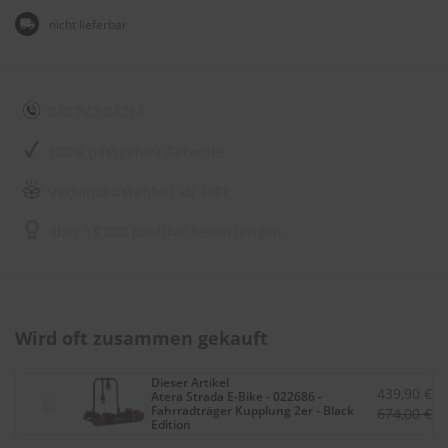
e
l
nicht lieferbar
l
n
e
s
s
040 743 04214
v
o
100% passgenau Garantie
n
s
Versandkostenfrei ab 100€
c
h
über 15.000 positive Bewertungen
e
i
b
e
n
w
Wird oft zusammen gekauft
i
s
c
Dieser Artikel
439,90 €
h
Atera Strada E-Bike - 022686 -
Fahrradträger Kupplung 2er - Black
674,00 €
e
Edition
r