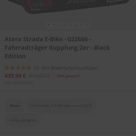
l
i
t
u
r
e
Zum
n
Atera Strada E-Bike - 022686 -
Anfang
&
der
Fahrradträger Kupplung 2er - Black
L
Bildergalerie
a
Edition
springen
c
k
Bewertung:
(1)
Ihre Bewertung hinzufügen
p
100
100
% of
439,90 €
674,00 €
f
35% gespart
l
inkl. 19% MwSt.
e
g
e
Atera
2 Fahrräder, 2 Fahrräder erw. auf (3)
A
u
t
e-bike geeignet
o
w