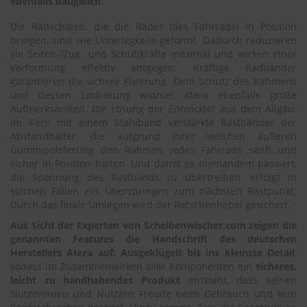
ebenfalls baugleich.
e
Die Radschalen, die die Räder (des Fahrrads) in Position
P
bringen, sind wie Unterlegkeile geformt. Dadurch reduzieren
o
sie Seiten-/Zug- und Schubkräfte maximal und wirken einer
l
Verformung effektiv entgegen. Kräftige Radbänder
s
garantieren die sichere Fixierung. Dem Schutz des Rahmens
t
und dessen Lackierung widmet Atera ebenfalls große
e
Aufmerksamkeit. Die Lösung der Entwickler aus dem Allgäu:
r
-
Im Kern mit einem Stahlband verstärkte Rastbänder der
&
Abstandhalter, die aufgrund ihrer weichen äußeren
I
Gummipolsterung den Rahmen jedes Fahrrads sanft und
n
sicher in Position halten. Und damit es niemandem passiert,
n
die Spannung des Rastbands zu übertreiben, erfolgt in
e
solchen Fällen ein Überspringen zum nächsten Rastpunkt.
n
Durch das finale Umlegen wird der Ratschenhebel gesichert.
r
e
Aus Sicht der Experten von Scheibenwischer.com zeigen die
i
genannten Features die Handschrift des deutschen
n
Herstellers Atera auf: Ausgeklügelt bis ins kleinste Detail
,
i
sodass im Zusammenwirken aller Komponenten ein
sicheres,
g
leicht zu handhabendes Produkt
entsteht, dass seinen
u
Nutzerinnen und Nutzern Freude beim Gebrauch und kein
n
g