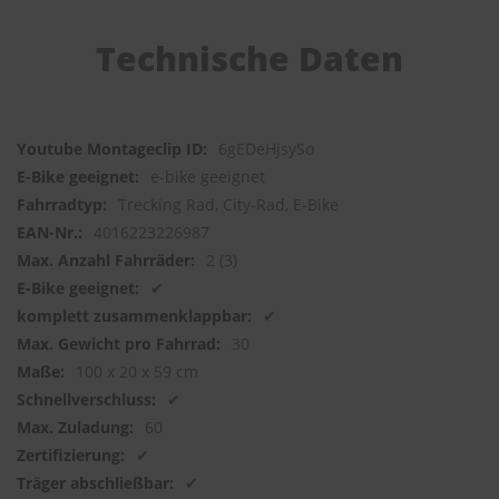
Technische Daten
6gEDeHjsySo
e-bike geeignet
Trecking Rad, City-Rad, E-Bike
4016223226987
2 (3)
✔
✔
30
100 x 20 x 59 cm
✔
60
✔
✔