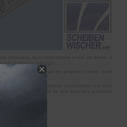
ll entwickelte, flache Federschiene ersetzt die Gelenk- &
kenarm problemlos befestigen.
 optimale Wischleistung auf der gesamten Scheibe. Durch
 Diese besteht aus einem weichen Gummirücken und einer
rte Lippe mit Doppelkante für eine besonders gründliche