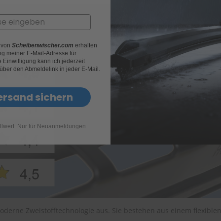
r von
Scheibenwischer.com
erhalten
g meiner E-Mail-Adresse für
Einwilligung kann ich jederzeit
 über den Abmeldelink in jeder E-Mail.
ersand sichern
llwert. Nur für Neuanmeldungen.
oderne Zweistofftechnologie aus. Sie bestehen aus einem flexible