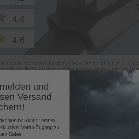
Fahrzeuge mit konventionellen Wischerarmen erhältlich. Die spezie
lässt sich der flache Aerotwin Scheibenwischer an den üblichen Ha
ine maßgeschneiderte Evodium-Federschiene aus. Sie erzeugt eine
nmelden und
ngriffsfläche und vermindert somit Windgeräusche.
flaches Design und besitzen die bewährte Zweistofftechnologie.
osen Versand
limabedingungen für einen gleichmäßigen und leisen Lauf, die ha
chern!
dkosten bei deiner ersten
exklusiver Vorab-Zugang zu
ssiker von Bosch
uen Sales.