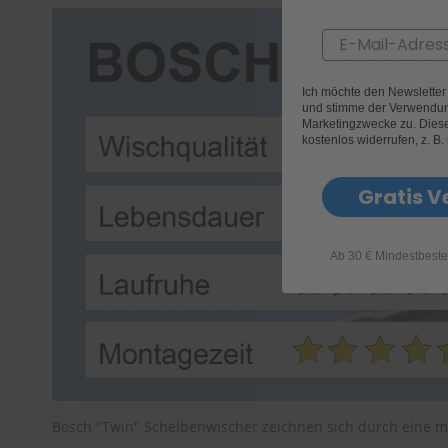
Email
Ich möchte den Newslette
und stimme der Verwendun
Marketingzwecke zu. Diese 
kostenlos widerrufen, z. B.
Gratis V
Ab 30 € Mindestbeste
Bosch "Twin" Scheibenwischer zeichnen sich durch eine m