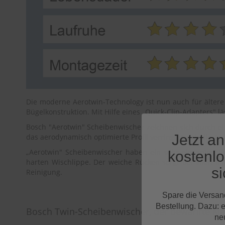
Die moderne Aerotwin-Technology ist nun auch für ältere 
Bügelkonstruktion. Mit Hilfe eines „Quick-Clip-Adapters" 
Bosch "Aerotwin" Scheibenwischer zeichnen sich durch e
Jetzt a
das aerodynamisch optimierte Profil verringert sich die A
„Aerotwin" Scheibenwischer haben ein sehr elegantes, 
kostenl
harten Wischlippe. Der weiche Rücken sorgt bei allen K
si
Reinigung.
Spare die Versan
Bestellung. Dazu: 
Bosch Twin-Scheibenwischer, der bewährte Kla
ne