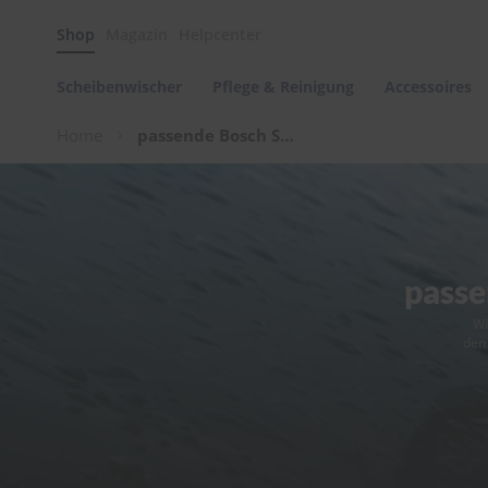
Scheibenwischer
Shop
Magazin
Helpcenter
Pflege
&
Reinigung
Scheibenwischer
Pflege & Reinigung
Accessoires
Felgenreinigung
Home
passende Bosch Scheibenwischer für Dein Fahrzeug
Polituren
&
Lackpflege
Autowellness
von
scheibenwischer.com
passe
Autoshampoo
Wi
Scheibenreinigung
den
Kunststoffpflege
Polster-
&
Innenreinigung
Schwämme