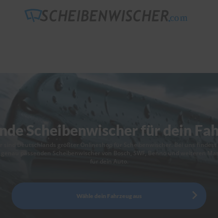
nde Scheibenwischer für dein Fa
r sind Deutschlands größter Onlineshop für Scheibenwischer. Bei uns findest
 genau passenden Scheibenwischer von Bosch, SWF, Benno und weiteren Ma
für dein Auto.
Wähle dein Fahrzeug aus