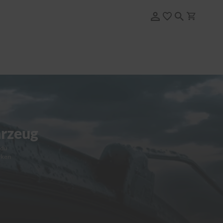
hrzeug
 du
rken