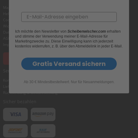
e
l
Magazin
l
Helpcenter
Email
n
Cookie
e
Widerrufsbelehrung
s
Ich möchte den Newsletter von
Scheibenwischer.com
erhalten
Datenschutz
s
und stimme der Verwendung meiner E-Mail-Adresse für
AGB
v
Marketingzwecke zu. Diese Einwilligung kann ich jederzeit
o
Impressum
kostenlos widerrufen, z. B. über den Abmeldelink in jeder E-Mail.
n
s
Vertrag widerrufen
c
Gratis Versand sichern
h
Service & Hilfe
e
i
Kontakt
Ab 30 € Mindestbestellwert. Nur für Neuanmeldungen.
b
Lieferung&Versand
e
Rücksendung & Gewährleistung
n
w
Sicher bezahlen
i
s
c
h
e
r