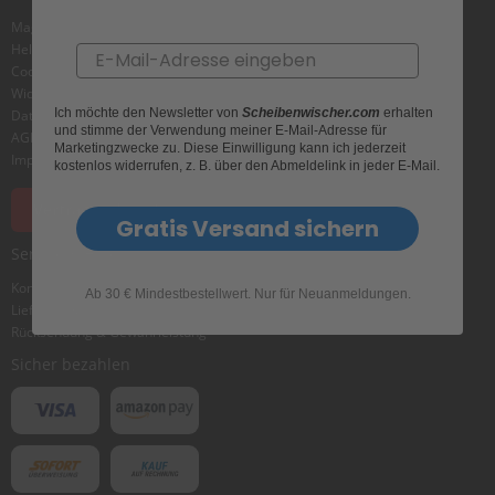
e
l
Magazin
l
Helpcenter
Email
n
Cookie
e
Widerrufsbelehrung
s
Ich möchte den Newsletter von
Scheibenwischer.com
erhalten
Datenschutz
s
und stimme der Verwendung meiner E-Mail-Adresse für
AGB
v
Marketingzwecke zu. Diese Einwilligung kann ich jederzeit
o
Impressum
kostenlos widerrufen, z. B. über den Abmeldelink in jeder E-Mail.
n
s
Vertrag widerrufen
c
Gratis Versand sichern
h
Service & Hilfe
e
i
Kontakt
Ab 30 € Mindestbestellwert. Nur für Neuanmeldungen.
b
Lieferung&Versand
e
Rücksendung & Gewährleistung
n
w
Sicher bezahlen
i
s
c
h
e
r