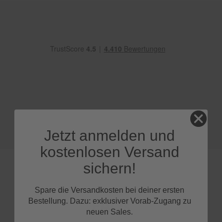
e
P
o
l
s
t
e
r
-
&
I
n
n
Jetzt anmelden und
e
n
kostenlosen Versand
r
e
sichern!
i
n
i
Spare die Versandkosten bei deiner ersten
g
FAQs
Bestellung. Dazu: exklusiver Vorab-Zugang zu
u
neuen Sales.
n
g