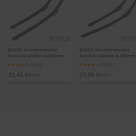
.
c
o
m
A
u
t
o
BOSCH Scheibenwischer
BOSCH Scheibenwischer
s
Aerotwin 650mm & 450mm
Aerotwin 600mm & 450mm
h
a
Bewertung:
Bewertung:
(1509)
(1398)
m
92%
92%
p
33,42 €
37,96 €
46,41 €
52,72 €
o
o
S
c
h
e
i
b
e
n