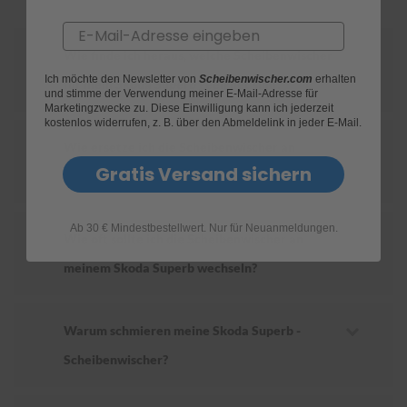
Email
S
c
Wie finde ich heraus, welche Scheibenwischer
h
Ich möchte den Newsletter von
Scheibenwischer.com
erhalten
w
für mein Skoda Superb geeignet sind?
und stimme der Verwendung meiner E-Mail-Adresse für
ä
Marketingzwecke zu. Diese Einwilligung kann ich jederzeit
m
kostenlos widerrufen, z. B. über den Abmeldelink in jeder E-Mail.
m
Wie ersetze ich die Scheibenwischer an
e
T
Gratis Versand sichern
meinem Skoda Superb ?
ü
c
h
Ab 30 € Mindestbestellwert. Nur für Neuanmeldungen.
e
Wie oft sollte ich die Scheibenwischer an
r
B
meinem Skoda Superb wechseln?
ü
r
s
t
Warum schmieren meine Skoda Superb -
e
Scheibenwischer?
n
Accessoires