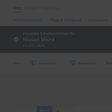
Scheibenwischer
Shop
Magazin
Helpcenter
Pflege
&
Reinigung
Scheibenwischer
Pflege & Reinigung
Accessoires
Felgenreinigung
Polituren
Passende Scheibenwischer für
&
Nissan Micra
Lackpflege
03|2017 - (K14)
Autowellness
von
scheibenwischer.com
Filter:
Frontwischer
Heckwischer
Bos
Autoshampoo
Scheibenreinigung
Kunststoffpflege
Polster-
&
Innenreinigung
Schwämme
Beste