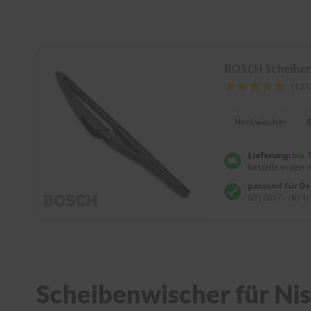
BOSCH Scheibe
Bewertung:
(137
92
100
% of
Heckwischer
Lieferung:
bis 
bestelle in den 
passend für D
03|2017 - (K14)
Scheibenwischer für Niss