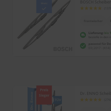
Tücher
BOSCH Scheibe
Wahl
Bürsten
Bewertung:
(137
Accessoires
92
100
% of
Frontwischer
Lieferung:
bis 
bestelle in den 
passend für D
03|2017 - (K14)
Preis
Dr. ENNO Sche
Sieger
Bewertung:
(276
90
100
% of