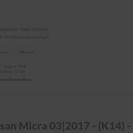
nwischer Twin 230mm
3)
Ihre Bewertung hinzufügen
Bosch
1 Wischer
11. August 2026
nächsten 10 Std
einen
Nissan Micra
an Micra 03|2017 - (K14) - f