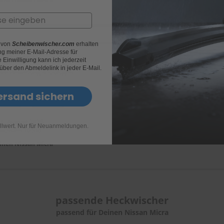
r von
Scheibenwischer.com
erhalten
g meiner E-Mail-Adresse für
it Set 370
Einwilligung kann ich jederzeit
 über den Abmeldelink in jeder E-Mail.
Ihre Bewertung hinzufügen
ersand sichern
Heyner
2 Wischer
11. August 2026
llwert. Nur für Neuanmeldungen.
nächsten 10 Std
einen
Nissan Micra
passende
Heckwischer
passend für Deinen Nissan Micra