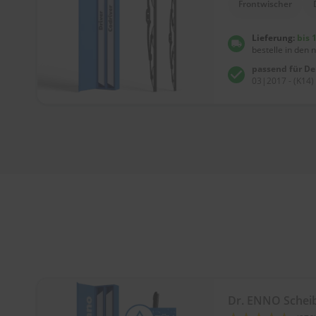
Frontwischer
Lieferung:
bis 
bestelle in den 
passend für D
03|2017 - (K14)
Dr. ENNO Schei
Bewertung: