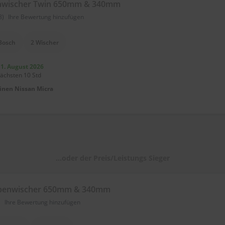
nwischer Twin 650mm & 340mm
8)
Ihre Bewertung hinzufügen
Bosch
2 Wischer
11. August 2026
nächsten 10 Std
einen
Nissan Micra
...oder der Preis/Leistungs Sieger
ibenwischer 650mm & 340mm
)
Ihre Bewertung hinzufügen