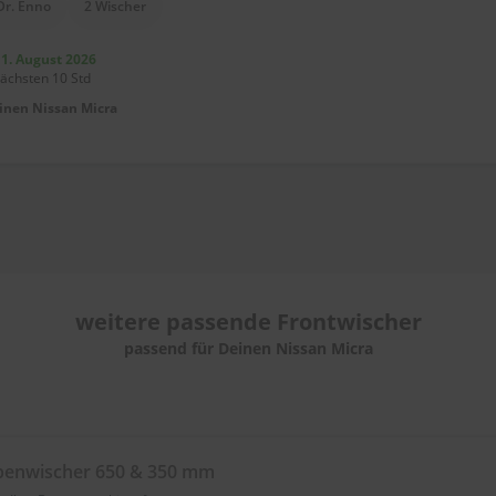
Dr. Enno
2 Wischer
11. August 2026
nächsten 10 Std
einen
Nissan Micra
weitere passende
Frontwischer
passend für Deinen Nissan Micra
benwischer 650 & 350 mm