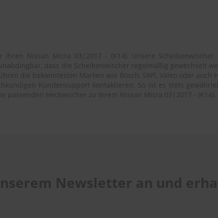
r Ihren Nissan Micra 03|2017 - (K14). Unsere Scheibenwischer s
es unabdingbar, dass die Scheibenwischer regelmäßig gewechselt w
ühren die bekanntesten Marken wie Bosch, SWF, Valeo oder auch Heyn
kundigen Kundensupport kontaktieren. So ist es stets gewährleiste
ie passenden Heckwischer zu Ihrem Nissan Micra 03|2017 - (K14).
 unserem Newsletter an und erhal