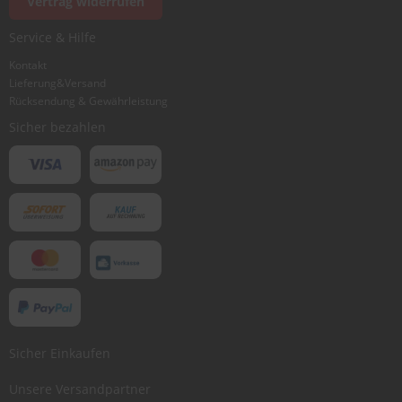
Vertrag widerrufen
.
c
o
Service & Hilfe
m
Kontakt
Lieferung&Versand
A
u
Rücksendung & Gewährleistung
t
Sicher bezahlen
o
s
h
a
m
p
o
o
S
c
h
e
i
Sicher Einkaufen
b
e
Unsere Versandpartner
n