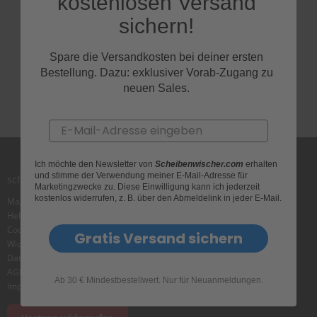
kostenlosen Versand
e
Melde Dich jetzt bei
l
sichern!
l
unserem Newsletter an und
n
e
Spare die Versandkosten bei deiner ersten
erhalte exklusive Rabatte!
s
Bestellung. Dazu: exklusiver Vorab-Zugang zu
s
neuen Sales.
v
o
n
Email
s
c
h
Ich möchte den Newsletter von
Scheibenwischer.com
erhalten
e
und stimme der Verwendung meiner E-Mail-Adresse für
i
scheibenwischer.com
Marketingzwecke zu. Diese Einwilligung kann ich jederzeit
b
kostenlos widerrufen, z. B. über den Abmeldelink in jeder E-Mail.
Magazin
e
Helpcenter
n
w
Cookie
Gratis Versand sichern
i
Widerrufsbelehrung
s
Datenschutz
c
AGB
h
Ab 30 € Mindestbestellwert. Nur für Neuanmeldungen.
Impressum
e
r