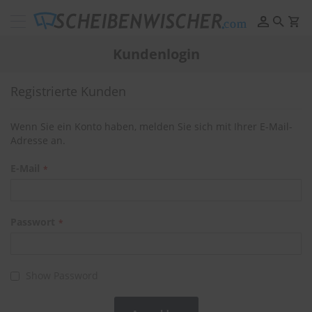
Scheibenwischer
Pflege
Kundenlogin
&
Reinigung
Registrierte Kunden
F
e
l
Wenn Sie ein Konto haben, melden Sie sich mit Ihrer E-Mail-
g
Adresse an.
e
n
E-Mail
r
e
i
n
i
Passwort
g
u
n
g
Show Password
P
o